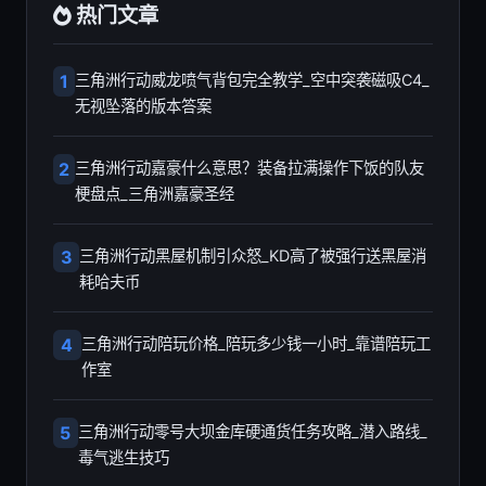
热门文章
1
三角洲行动威龙喷气背包完全教学_空中突袭磁吸C4_
无视坠落的版本答案
2
三角洲行动嘉豪什么意思？装备拉满操作下饭的队友
梗盘点_三角洲嘉豪圣经
3
三角洲行动黑屋机制引众怒_KD高了被强行送黑屋消
耗哈夫币
4
三角洲行动陪玩价格_陪玩多少钱一小时_靠谱陪玩工
作室
5
三角洲行动零号大坝金库硬通货任务攻略_潜入路线_
毒气逃生技巧