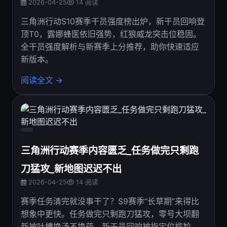
2026-04-25
14 阅读
三角洲行动S10赛季干员强度榜出炉，新干员回响登
顶T0，露娜蜂医依旧强势，红狼威龙突击位稳固。
全干员强度解析与新赛季上分推荐，助你快速适应
新版本。
阅读全文 →
三角洲行动赛季内容匮乏_任务做完只剩跑
刀猛攻_新地图迟迟不出
2026-04-25
14 阅读
赛季任务清完就没事干了？S9赛季“长草期”来得比
想象中更快。任务做完只剩跑刀猛攻，零号大坝翻
新被吐槽换汤不换药，新干员回响被指定位尴尬，