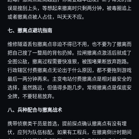
误是搜刮上头，等想起来撤离时只剩两分钟，被毒圈追上
或者撤离点被人占住，叫天天不应。
七、撤离点避坑指南
维修隧道丢包撤离点非迫不得已不用，也不要为了撤离而
把自己搜了一整局的背包扔掉。拉闸撤离点激活后就成了
全图公敌，撤离过程需要快准狠，被围堵果断放弃跑路。
行政辖区付费撤离点无论出于什么原因，都不要拖到游戏
最后一两分钟再来。主变电站付费撤离点是相对最安全的
选择，虽然路远，但值得多跑几步。常规撤离点是保底安
全牌，不要轻易放弃。
八、兵种配合与撤离战术
携带侦察类干员是首选，提前探点确认撤离点有没有埋
伏，应列为队伍标配。如果有工程兵，在撤离倒计时期间