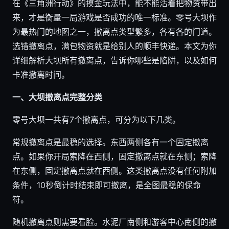
在《三角洲行动》的摸金玩法中，能不能活着把物资带出
来，才是衡量一局游戏是否成功的唯一标准。零号大坝作
为最热门的地图之一，撤离点类型繁多，各有各的门道。
选错撤离点，满包物资就是给别人的顺丰快递。本文为你
详细解析大坝所有撤离点，告诉你哪些是陷阱，以及如何
卡准撤离时间。
一、大坝撤离点完整分类
零号大坝一共有7个撤离点，可分为以下几类。
常规撤离点是最稳的选择。东西两侧各有一个固定撤离
点。如果你开局索降在西侧，固定撤离点就在东侧；索降
在东侧，固定撤离点就在西侧。这类撤离点没有任何附加
条件，10秒倒计时结束即可撤离，是全图最稳的保命
符。
随机撤离点则需要看脸。水泥厂南侧和游客中心南侧的撤