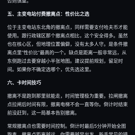
否则慎重。
五、主变电站付费撤离点：性价比之选
位于主变电站东北角的撤离点，同样需要支付哈夫币才能
使用。跟行政辖区那个撤离点相比，这个安全得多。虽然
也在核心区，但地理位置偏僻，没有太多人守。是条件撤
离点里“性价比”最高的一个。缺点是距离一般非常远，从
东侧跑过去要穿越小半张地图。建议提前规划，留足时
间。如果你不确定选哪个，优先选这里。
六、卡时间技巧
撤离不是跑到那里就能走，时间管理极为重要。拉闸撤离
点拉闸后时间有限，撤离电梯不会一直等你。倒计时结束
前没赶到，这一局基本告别撤离。
常规撤离点也需要时间控制。倒计时最后5分钟开始全图
跑毒。撤离点距离越远，你需要越早出发。新手常见的错