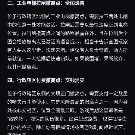
三、工业电梯拉闸撤离点：全图通告
位于行政辖区北侧的工业电梯撤离点，需要拉下两处电闸
中的任意一处才能激活。拉闸后需要以最快速度赶到电梯
位置。拉闸到撤离点之间的路程暴露在外，且在拉闸后全
图会播放撤离点已激活的语音提示，相当于告诉全图玩家
有人要从这里走，快速来堵。建议有人负责警戒，两人提
前就位，一人拉闸后快速归队。如果被围堵，果断放弃，
找其他撤离点。
四、行政辖区付费撤离点：交钱消灾
位于行政辖区东侧的大坝正门撤离点，需要支付一定数量
的哈夫币才能使用。它是风险最高的撤离点之一，因为身
处核心交战区，位置全图最显眼。游戏后期这里通常是
“绞肉场”，埋伏的队伍很多。出得起过路费，也得扛得住
门外的枪子。除非你有把握清场或者游戏时间趋近尾声，