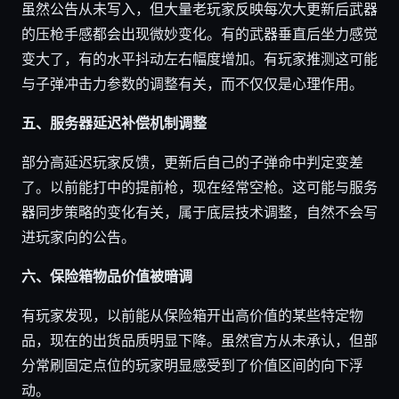
虽然公告从未写入，但大量老玩家反映每次大更新后武器
的压枪手感都会出现微妙变化。有的武器垂直后坐力感觉
变大了，有的水平抖动左右幅度增加。有玩家推测这可能
与子弹冲击力参数的调整有关，而不仅仅是心理作用。
五、服务器延迟补偿机制调整
部分高延迟玩家反馈，更新后自己的子弹命中判定变差
了。以前能打中的提前枪，现在经常空枪。这可能与服务
器同步策略的变化有关，属于底层技术调整，自然不会写
进玩家向的公告。
六、保险箱物品价值被暗调
有玩家发现，以前能从保险箱开出高价值的某些特定物
品，现在的出货品质明显下降。虽然官方从未承认，但部
分常刷固定点位的玩家明显感受到了价值区间的向下浮
动。