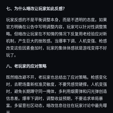
七、为什么暗改让玩家如此反感？
玩家反感的不是平衡调整本身，而是不透明的态度。如果
官方明确在公告中写明调整内容，玩家可以针对性调整策
略。但暗改让玩家在不知情的情况下反复用老经验应对新
机制，产生巨大的挫败感。当爆率下调、人机变强、枪感
改变这些因素叠加时，玩家的集体体感就是游戏变得不好
玩了。
八、老玩家的应对策略
既然暗改避不开，老玩家也总结出了应对策略。枪感变化
时，去靶场重新校准灵敏度，不要凭感觉硬撑。人机变强
时，避免长期蹲守同一掩体，多利用烟雾弹和闪光弹创造
信息差。爆率下调时，调整收益预期，不要追求单局暴
富。多留意社区动态，暗改信息往往在玩家讨论中最先曝
光。